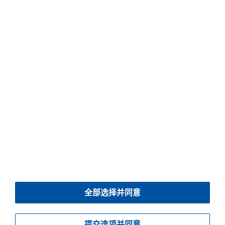
提交表格之前，请先检查所有标有 * 的必填栏目是否已正确填写。
© 2026 Piller Blowers & Compressors GmbH
全部选择并同意
版本说明
数据保护
下载
提交选项并同意