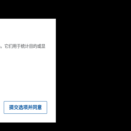
事业
中文
菜单
ie。它们用于统计目的或显
提交选项并同意