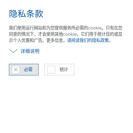
隐私条款
事业
中文
菜
关于 PILLER
历史
可持续发展
我们的管
单
我们使用运行网站和为您提供服务所必需的cookie。只有在您
同意的情况下，才会使用其他cookie。它们用于统计目的或显
示个人优惠和广告。更多信息，
请阅读我们的隐私政策
。
详细说明
必需
统计
市场领先者 & 首选合作伙
伴
我们的远景、目的和价值