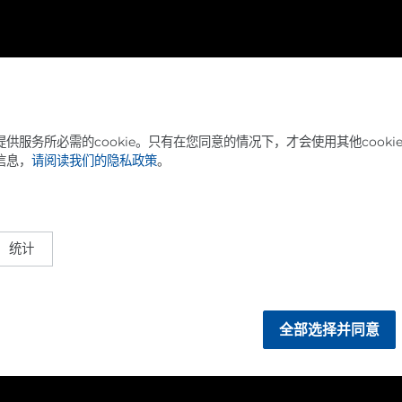
我们的管理
数字，数据与事实
供服务所必需的cookie。只有在您同意的情况下，才会使用其他cook
信息，
请阅读我们的隐私政策
。
统计
全部选择并同意