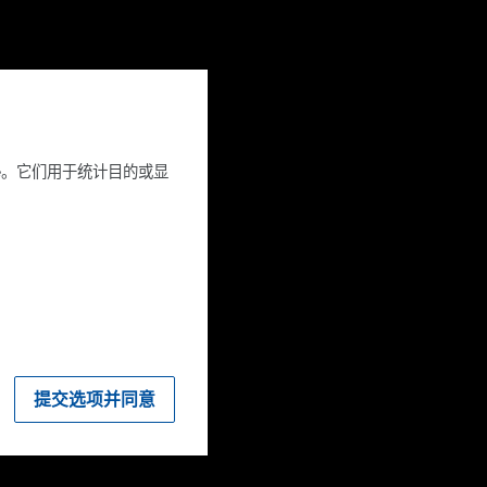
事业
中文
菜单
ie。它们用于统计目的或显
提交选项并同意