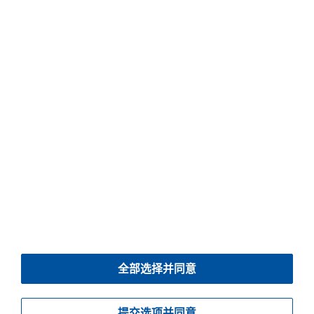
提交表格之前，请先检查所有标有 * 的必填栏目是否已正确填写。
© 2026 Piller Blowers & Compressors GmbH
全部选择并同意
版本说明
数据保护
下载
提交选项并同意