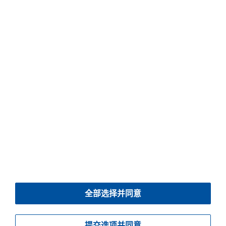
提交表格之前，请先检查所有标有 * 的必填栏目是否已正确填写。
© 2026 Piller Blowers & Compressors GmbH
全部选择并同意
版本说明
数据保护
下载
提交选项并同意