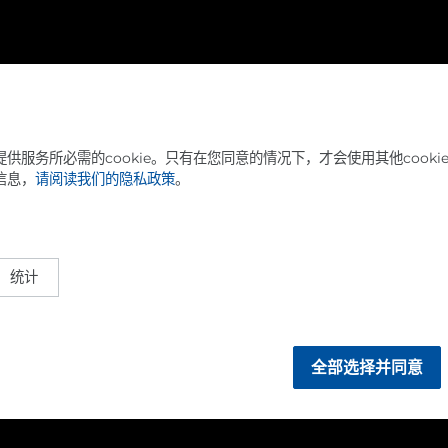
供服务所必需的cookie。只有在您同意的情况下，才会使用其他cook
信息，
请阅读我们的隐私政策
。
统计
道和/或取消订阅
全部选择并同意